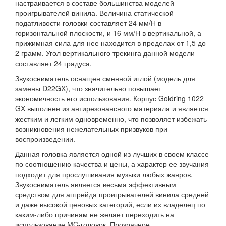
настраивается в составе большинства моделей
проигрывателей винила. Величина статической
податливости головки составляет 24 мм/Н в
горизонтальной плоскости, и 16 мм/Н в вертикальной, а
прижимная сила для нее находится в пределах от 1,5 до
2 грамм. Угол вертикального трекинга данной модели
составляет 24 градуса.
Звукосниматель оснащен сменной иглой (модель для
замены D22GX), что значительно повышает
экономичность его использования. Корпус Goldring 1022
GX выполнен из антирезонансного материала и является
жестким и легким одновременно, что позволяет избежать
возникновения нежелательных призвуков при
воспроизведении.
Данная головка является одной из лучших в своем классе
по соотношению качества и цены, а характер ее звучания
подходит для прослушивания музыки любых жанров.
Звукосниматель является весьма эффективным
средством для апгрейда проигрывателей винила средней
и даже высокой ценовых категорий, если их владелец по
каким-либо причинам не желает переходить на
использование MC-головок. Прозрачное,