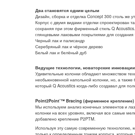
Два становятся одним целым
Дизайн, сборка и отделка Concept 300 столь же ут
Корпус с двумя видами отделки спроектирован т
сохраняя при этом фирменный стиль Q Acoustics.
глянцевыми лаковыми покрытиями для создания 
Черный лак и палисандр
Серебряный лак и чёрное дерево
Белый лак и белёный дуб
Ведущие технологии, новаторские инноваци
Удивительные колонки обладают множеством техн
необыкновенной напольной колонки, но, а также
который Q Acoustics когда-либо создавал для пол
Point2Point’™ Bracing (фирменное крепление)
Мы используем анализ конечных элементов и ла
колонки на всех уровнях, включая все самые мел
добавлено крепление P2PTM.
Используя эту самую современную технологию, к
только к определенным точкам корпуса, которые