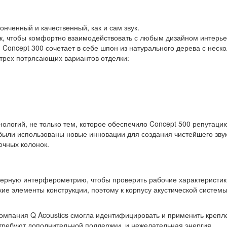
онченный и качественный, как и сам звук.
ак, чтобы комфортно взаимодействовать с любым дизайном интерье
 Concept 300 сочетает в себе шпон из натурального дерева с неск
трех потрясающих вариантов отделки:
и
ологий, не только тем, которое обеспечило Concept 500 репутацию
 были использованы новые инновации для создания чистейшего звук
очных колонок.
зерную интерферометрию, чтобы проверить рабочие характеристик
кие элементы конструкции, поэтому к корпусу акустической систем
омпания Q Acoustics смогла идентифицировать и применить крепл
 требуют дополнительной поддержки, и нежелательная энергия