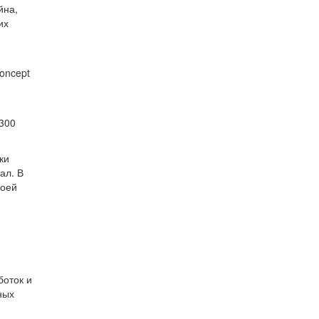
йна,
их
oncept
 300
ки
ал. В
воей
боток и
ных