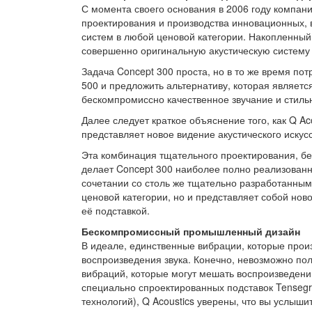
С момента своего основания в 2006 году компани
проектирования и производства инновационных, 
систем в любой ценовой категории. Накопленный 
совершенно оригинальную акустическую систему 
Задача Concept 300 проста, но в то же время п
500 и предложить альтернативу, которая являет
бескомпромиссно качественное звучание и стильн
Далее следует краткое объяснение того, как Q Ac
представляет новое видение акустического искусс
Эта комбинация тщательного проектирования, б
делает Concept 300 наиболее полно реализованной
сочетании со столь же тщательно разработанным 
ценовой категории, но и представляет собой нов
её подставкой.
Бескомпромиссный промышленный дизайн
В идеале, единственные вибрации, которые произ
воспроизведения звука. Конечно, невозможно по
вибраций, которые могут мешать воспроизведени
специально спроектированных подставок Tensegri
технологий), Q Acoustics уверены, что вы услыши