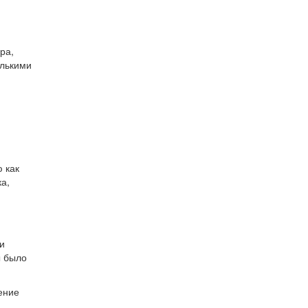
ра,
олькими
 как
а,
и
ы было
ение