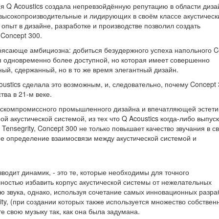
я Q Acoustics создала непревзойдённую репутацию в области диза
высокопроизводительные и лидирующих в своём классе акустическ
опыт в дизайне, разработке и производстве позволил создать
Concept 300.
отрясающе амбициозна: добиться безудержного успеха напольного C
ся одновременно более доступной, но которая имеет совершенно
ый, сдержанный, но в то же время элегантный дизайн.
oustics сделала это возможным, и, следовательно, почему Concept
тва в 21-м веке.
ескомпромиссного промышленного дизайна и впечатляющей эстети
 акустической системой, из тех что Q Acoustics когда-либо выпуск
Tensegrity, Concept 300 не только повышает качество звучания в с
ое определение взаимосвязи между акустической системой и
водит динамик, - это те, которые необходимы для точного
лностью избавить корпус акустической системы от нежелательных
ю звука, однако, используя сочетание самых инновационных разра
ty, (при создании которых также используется множество собствен
те свою музыку так, как она была задумана.