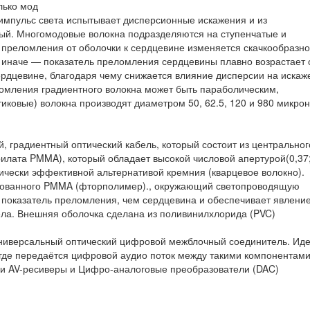
лько мод
 импульс света испытывает дисперсионные искажения и из
ый. Многомодовые волокна подразделяются на ступенчатые и
 преломления от оболочки к сердцевине изменяется скачкообразно
 иначе — показатель преломления сердцевины плавно возрастает 
сердцевине, благодаря чему снижается влияние дисперсии на искаж
омления градиентного волокна может быть параболическим,
иковые) волокна производят диаметром 50, 62.5, 120 и 980 микрон
й, градиентный оптический кабель, который состоит из центральног
илата PMMA), который обладает высокой числовой апертурой(0,37; 
мически эффективной альтернативой кремния (кварцевое волокно).
ированного PMMA (фторполимер)., окружающий светопроводящую
 показатель преломления, чем сердцевина и обеспечивает явлени
ела. Внешняя оболочка сделана из поливинилхлорида (PVC)
 универсальный оптический цифровой межблочный соединитель. Ид
 где передаётся цифровой аудио поток между такими компонентами
 и AV-ресиверы и Цифро-аналоговые преобразователи (DAC)