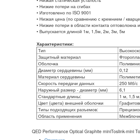
• Низкая статическая усталость
• Низкие потери на сгибах
• Изготовлено по ISO 9001
• Низкая цена (по сравнению с кремнием / кварц
• Низкие потери в области контакта оптоволокна 
• Выпускается длиной 1м, 1,5м, 2м, 3м, 5м
Характеристики:
Тип
Высокоско
Защитный материал
Фтороплас
Оболочка
Поливини
Диаметр сердцевины (мм)
0,12
Материал сердцевины
Полиме
Скорость передачи данных
250 Мб/с
Наружный размер - диаметр (мм)
6,1
Стандартные длины:
1 м, 1,5 м
Цвет (цвета) внешней оболочки
Графитов
Типы подходящих разъемов:
Прецизион
Область применения
Межблочны
QED Performance Optical Graphite miniToslink-mini To
Описание