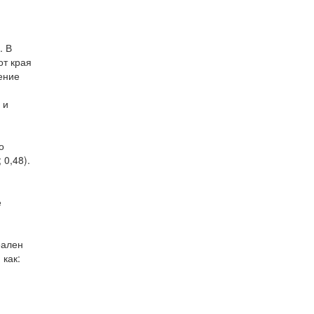
. В
от края
ение
 и
о
0,48).
е
еален
 как: