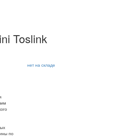
ni Toslink
нет на складе
я
шим
кого
вых
вины по