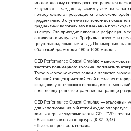
многомодовому волокну распространяется неско
излучения — каждая под своим углом, из-за чего
прямоугольного превращается в колоколоподобн
градиентные. В ступенчатых волокнах показатель
градиентных волокнах это изменение происходит
к центру. Это приводит к явлению рефракции в 
оптического импульса. Профиль показателя прел
треугольным, ломаным и т. д. Полимерные (пласт
оболочкой диаметром 490 и 1000 микрон.
QED Performance Optical Graphite – многомодовы
жесткого полимерного волокна (полиметилметакр
Такое высокое качество волокна является эконо
Внешний концентрический слой стекла из фтор
сердцевину оптического волокна, имеет меньший
полного внутреннего отражения на границе разд
QED Performance Optical Graphite — эталонный
для использования в бытовой аудио аппаратуре,
компьютерные звуковые карты, CD-, DVD-плееры
• Высокие числовые апертуры (0,37, 0,48)
• Высокая прочность волокна