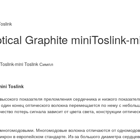
oslink
cal Graphite miniToslink-mi
ini Toslink
 высокого показателя преломления сердечника и низкого показател
в один конец оптического волокна перемещается по нему с неболь
чество потерь сигнала зависит от цвета света, конструкции оптичес
 многомодовыми. Многомодовые волокна отличаются от одномодо
икрон в европейском стандарте. Из-за большого диаметра сердце