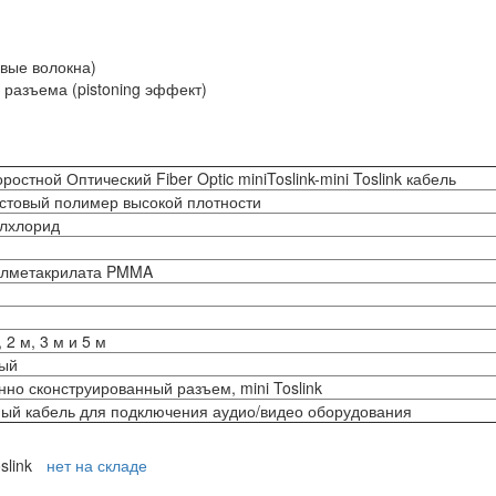
евые волокна)
и разъема (pistoning эффект)
ростной Оптический Fiber Optic miniToslink-mini Toslink кабе
товый полимер высокой плотности
лхлорид
тилметакрилата PMMA
, 2 м, 3 м и 5 м
ый
но сконструированный разъем, mini Toslink
й кабель для подключения аудио/видео оборудования
slink
нет на складе