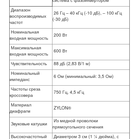
система с фазоинвертором
Диапазон
26 Гц – 40 кГц (-10 дБ), – 100 кГц
воспроизводимых
(-30 дБ)
частот
Номинальная
200 Вт
входная мощность
Максимальная
600 Вт
входная мощность
Чувствительность
88 дБ (2,83 В/1 м)
Номинальный
6 Ом (минимальный: 3,5 Ом)
импеданс
Частоты среза
750 Гц, 4,5 кГц
кроссовера
Материал
ZYLON®
диафрагм
Из медной проволоки
Звуковые катушки
прямоугольного сечения
Высокочастотный
Диаметром 3 см (1 ¼ дюйма), с