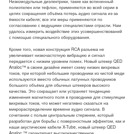
Низкомодульные диэлектрики, такие как вспененный
полиэтилен или тефлон, применяются во всей серии в
целях сокращения объёма потерь аудио сигнала из-за
ёмкости кабеля; все эти меры применяются по
согласованию с ведущими специалистами отрасли. Нам
удалось измерить воздействие этих усовершенствований
с помощью специального оборудования.
Кроме того, новая конструкция RCA разъема не
увеличивает низкочастотную вибрацию и сигнал
передается с низким уровнем помех. Новый штекер QED
Analoc™ в своем дизайне имеет схему низких вихревых
токов, при которой небольшие проводники из чистой меди
используются вместо обычных латунных проводников
большого объёма для обычных штекеров высокого
качества. Это сокращает или устраняет тенденцию
изменения магнитного поля в проводнике для стимуляции
вихревых токов, что может негативно сказаться на
микрораспределении времени аудио сигнала. В
сочетании с полым центральным стержнем, который
разработан для борьбы с поверхностным эффектом, как и
наши акустические кабели X-Tube, новый штекер QED
Analoc ™ гарантирует высококачественное