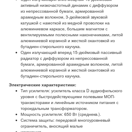
активный низкочастотный динамик с диффузором
из непрессованной бумаги, армированной
арамидным волокном, 3-дюймовой звуковой
катушкой с намоткой из медной проволоки на
алюминиевом каркасе, большим магнитом с
вентилируемыми полюсными наконечниками, литой
алюминиевой корзиной и жесткой окантовкой из
бутадиен-стирольного каучука.
Один излучающий вперед 15-дюймовый пассивный
радиатор с диффузором из непрессованной
бумаги, армированной арамидным волокном, литой
алюминиевой корзиной и жесткой окантовкой из
бутадиен-стирольного каучука.
Электрические характеристики:
Тип усилителя: усилитель класса D аудиофильского
уровня с быстродействующими полевыми МОП-
транзисторами и линейным источником питания с
тороидальным трансформатором.
Мощность усилителя: 650 Вт (среднекв.).
Система защиты: передовой многоуровневый
ограничитель, вносящий малые
искажения.