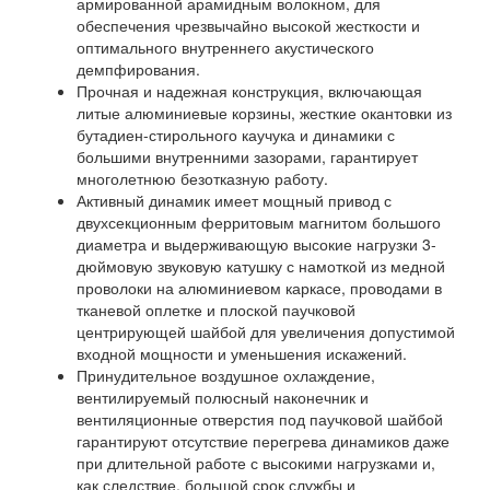
армированной арамидным волокном, для
обеспечения чрезвычайно высокой жесткости и
оптимального внутреннего акустического
демпфирования.
Прочная и надежная конструкция, включающая
литые алюминиевые корзины, жесткие окантовки из
бутадиен-стирольного каучука и динамики с
большими внутренними зазорами, гарантирует
многолетнюю безотказную работу.
Активный динамик имеет мощный привод с
двухсекционным ферритовым магнитом большого
диаметра и выдерживающую высокие нагрузки 3-
дюймовую звуковую катушку с намоткой из медной
проволоки на алюминиевом каркасе, проводами в
тканевой оплетке и плоской паучковой
центрирующей шайбой для увеличения допустимой
входной мощности и уменьшения искажений.
Принудительное воздушное охлаждение,
вентилируемый полюсный наконечник и
вентиляционные отверстия под паучковой шайбой
гарантируют отсутствие перегрева динамиков даже
при длительной работе с высокими нагрузками и,
как следствие, большой срок службы и