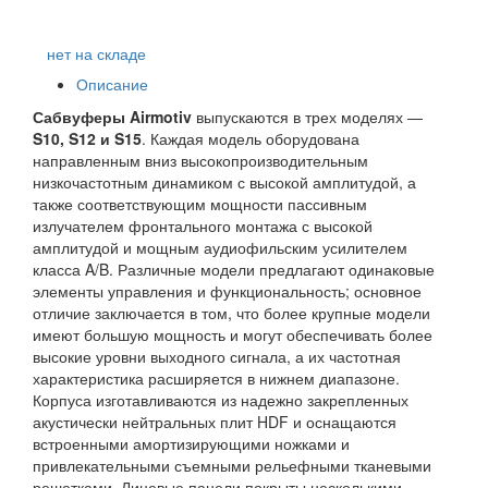
нет на складе
Описание
Сабвуферы Airmotiv
выпускаются в трех моделях —
S10, S12 и S15
. Каждая модель оборудована
направленным вниз высокопроизводительным
низкочастотным динамиком с высокой амплитудой, а
также соответствующим мощности пассивным
излучателем фронтального монтажа с высокой
амплитудой и мощным аудиофильским усилителем
класса A/B. Различные модели предлагают одинаковые
элементы управления и функциональность; основное
отличие заключается в том, что более крупные модели
имеют большую мощность и могут обеспечивать более
высокие уровни выходного сигнала, а их частотная
характеристика расширяется в нижнем диапазоне.
Корпуса изготавливаются из надежно закрепленных
акустически нейтральных плит HDF и оснащаются
встроенными амортизирующими ножками и
привлекательными съемными рельефными тканевыми
решетками. Лицевые панели покрыты несколькими