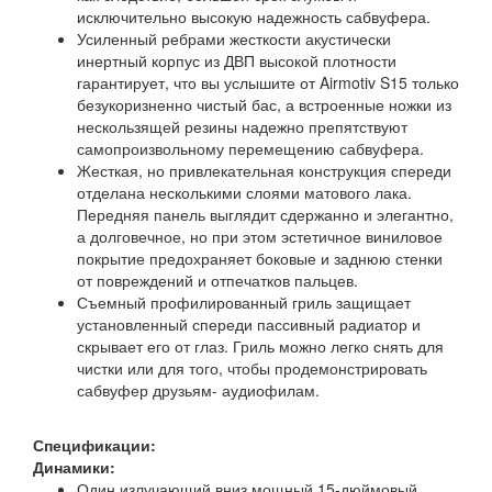
исключительно высокую надежность сабвуфера.
Усиленный ребрами жесткости акустически
инертный корпус из ДВП высокой плотности
гарантирует, что вы услышите от Airmotiv S15 только
безукоризненно чистый бас, а встроенные ножки из
нескользящей резины надежно препятствуют
самопроизвольному перемещению сабвуфера.
Жесткая, но привлекательная конструкция спереди
отделана несколькими слоями матового лака.
Передняя панель выглядит сдержанно и элегантно,
а долговечное, но при этом эстетичное виниловое
покрытие предохраняет боковые и заднюю стенки
от повреждений и отпечатков пальцев.
Съемный профилированный гриль защищает
установленный спереди пассивный радиатор и
скрывает его от глаз. Гриль можно легко снять для
чистки или для того, чтобы продемонстрировать
сабвуфер друзьям- аудиофилам.
Спецификации:
Динамики:
Один излучающий вниз мощный 15-дюймовый