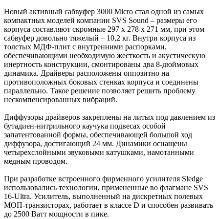
Новый активный сабвуфер 3000 Micro стал одной из самых
компактных моделей компании SVS Sound – размеры его
корпуса составляют скромные 297 x 278 x 271 мм, при этом
сабвуфер довольно тяжелый – 10,2 кг. Внутри корпуса из
толстых МДФ-плит с внутренними распорками,
обеспечивающими необходимую жесткость и акустическую
инертность конструкции, смонтированы два 8-дюймовых
динамика. Драйверы расположены оппозитно на
противоположных боковых стенках корпуса и соединены
параллельно. Такое решение позволяет решить проблему
нескомпенсированных вибраций.
Диффузоры драйверов закреплены на литых под давлением из
бутадиен-нитрильного каучука подвесах особой
запатентованной формы, обеспечивающей большой ход
диффузора, достигающий 24 мм. Динамики оснащены
четырехслойными звуковыми катушками, намотанными
медным проводом.
При разработке встроенного фирменного усилителя Sledge
использовались технологии, примененные во флагмане SVS
16-Ultra. Усилитель, выполненный на дискретных полевых
МОП-транзисторах, работает в классе D и способен развивать
до 2500 Ватт мощности в пике.