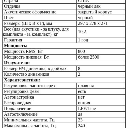
Страна
США
Отделка
черный лак
Акустическое оформление
закрытый корпус
Цвет
черный
Размеры (Ш х В х Г), мм
297 x 278 x 271
Вес (для акустики - за штуку, для
10,2
комплекта - за комплект), кг
Гарантия
1 год
Мощность:
Мощность RMS, Вт
800
Мощность пиковая, Вт
более 2500
Излучатели:
Размер НЧ-динамика, в дюймах
8
Количество динамиков
2
Характеристики:
Регулировка частоты среза
плавная
Регулировка фазы
есть
Автонастройка
нет
Беспроводная
опция
Подключение
LFE/Line
Автоотключение
да
Минимальная частота, Гц
23
Максимальная частота, Гц
240