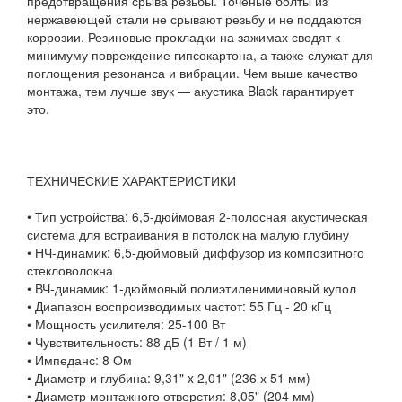
предотвращения срыва резьбы. Точеные болты из
нержавеющей стали не срывают резьбу и не поддаются
коррозии. Резиновые прокладки на зажимах сводят к
минимуму повреждение гипсокартона, а также служат для
поглощения резонанса и вибрации. Чем выше качество
монтажа, тем лучше звук — акустика Black гарантирует
это.
ТЕХНИЧЕСКИЕ ХАРАКТЕРИСТИКИ
• Тип устройства: 6,5-дюймовая 2-полосная акустическая
система для встраивания в потолок на малую глубину
• НЧ-динамик: 6,5-дюймовый диффузор из композитного
стекловолокна
• ВЧ-динамик: 1-дюймовый полиэтилениминовый купол
• Диапазон воспроизводимых частот: 55 Гц - 20 кГц
• Мощность усилителя: 25-100 Вт
• Чувствительность: 88 дБ (1 Вт / 1 м)
• Импеданс: 8 Ом
• Диаметр и глубина: 9,31" x 2,01" (236 х 51 мм)
• Диаметр монтажного отверстия: 8,05" (204 мм)