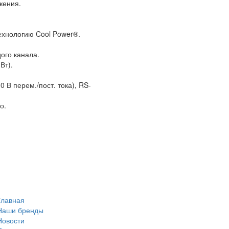
жения.
ехнологию Cool Power®.
ого канала.
Вт).
 В перем./пост. тока), RS-
о.
Главная
Наши бренды
Новости