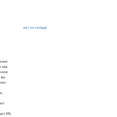
нет на складе
ения
 как
анное
 вы
нал.
и,
яют
ают ИК,