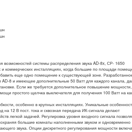
я возможностей системы распределения звука AD-8x, СР- 1650
х и коммерческих инсталляциях, когда большие по площади помещ
обавить еще одно помещение к существующей зоне. Разработанное
 AD-8 и имеющее дополнительные 50 Ватт для каждого канала, д
тановке. Если же требуется дополнительное повышение мощности,
мощи простого щелчка выключателя для получения 100 Ватт на ка
бкости, особенно в крупных инсталляциях. Уникальные особенност
д на 12 В пост. тока и сквозная передача ИК-сигнала делают
ств легкой задачей. Регулировка уровня входного сигнала позвол
, сохраняя большие комнаты наполненными звуком и одновременно
ющего звука. Опции дискретного регулирования мощности включ