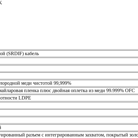
K
ровой (SRDIF) кабель
ислородной меди чистотой 99,999%
йларовая пленка плюс двойная оплетка из меди 99.999% OFC
лотности LDPE
й
уированный разъем с интегрированным захватом, покрытый з