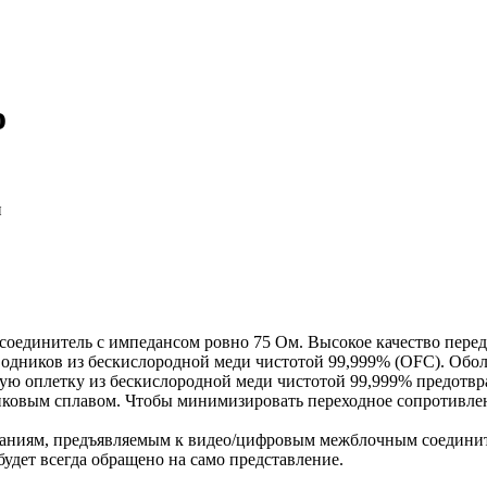
o
соединитель с импедансом ровно 75 Ом. Высокое качество перед
одников из бескислородной меди чистотой 99,999% (OFC). Обо
 оплетку из бескислородной меди чистотой 99,999% предотвра
овым сплавом. Чтобы минимизировать переходное сопротивлени
ованиям, предъявляемым к видео/цифровым межблочным соединит
будет всегда обращено на само представление.