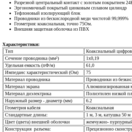
Разрезной центральный контакт с золотым покрытием 24
Эргономичный покрытый цинковым сплавом цилиндр
Тефлоновый изолирующий блок
Проводники из бескислородной меди чистотой 99,999%
Геометрия: коаксиальная, точно 75Ом.
Внешняя защитная оболочка из ПВХ
Характеристики:
Тип
Коаксиальный циф
Сечение проводника (мм²)
1x0,19
Удельная емкость (пФ/м)
61,0
Импеданс характеристический (Ом)
75
Материал проводника
Проводники из безк
Материал экрана
Алюминизированная ма
Материал диэлектрика
Полиэтилен низкой п
Наружный размер - диаметр (мм)
6.2
Геометрия кабеля
Коаксиальная
Стандартные длины:
1 м, 3 м, катушка 50 м
Цвет (цвета) внешней оболочки
жемчужно- пурпурны
Конструкция разъема:
Прецизионно сконстр