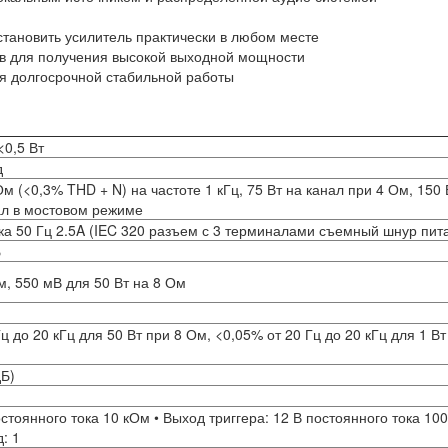
становить усилитель практически в любом месте
ов для получения высокой выходной мощности
я долгосрочной стабильной работы
<0,5 Вт
д
м (<0,3% THD + N) на частоте 1 кГц, 75 Вт на канал при 4 Ом, 150 
ал в мостовом режиме
ка 50 Гц 2.5A (IEC 320 разъем с 3 терминалами съемный шнур пит
Б
м, 550 мВ для 50 Вт на 8 Ом
 до 20 кГц для 50 Вт при 8 Ом, <0,05% от 20 Гц до 20 кГц для 1 Вт
дБ)
остоянного тока 10 кОм • Выход триггера: 12 В постоянного тока 10
: 1