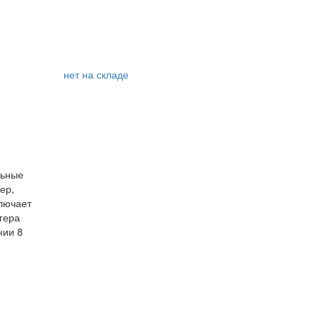
нет на складе
льные
ер,
ключает
гера
нии 8