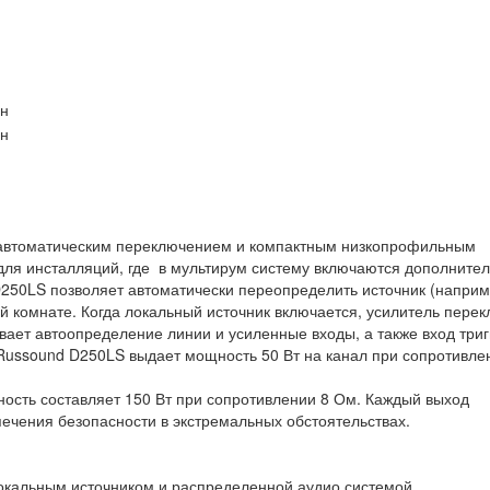
 автоматическим переключением и компактным низкопрофильным
для инсталляций, где в мультирум систему включаются дополните
250LS позволяет автоматически переопределить источник (наприм
й комнате. Когда локальный источник включается, усилитель пере
вает автоопределение линии и усиленные входы, а также вход триг
Russound D250LS выдает мощность 50 Вт на канал при сопротивле
ость составляет 150 Вт при сопротивлении 8 Ом. Каждый выход
ечения безопасности в экстремальных обстоятельствах.
окальным источником и распределенной аудио системой