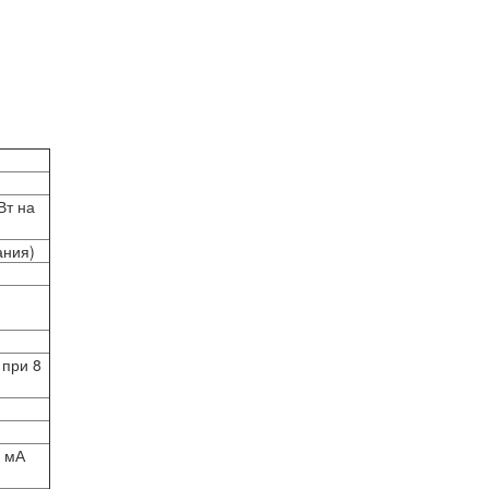
Вт на
ания)
 при 8
0 мА