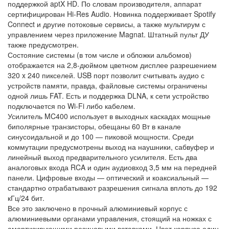
поддержкой aptX HD. По словам производителя, аппарат
сертифицирован Hi-Res Audio. Новинка поддерживает Spotify
Connect и другие потоковые сервисы, а также мультирум с
управлением через приложение Magnat. Штатный пульт ДУ
также предусмотрен.
Состояние системы (в том числе и обложки альбомов)
отображается на 2,8-дюймом цветном дисплее разрешением
320 x 240 пикселей. USB порт позволит считывать аудио с
устройств памяти, правда, файловые системы ограничены
одной лишь FAT. Есть и поддержка DLNA, к сети устройство
подключается по Wi-Fi либо кабелем.
Усилитель MC400 использует в выходных каскадах мощные
биполярные транзисторы, обещаны 60 Вт в канале
синусоидальной и до 100 — пиковой мощности. Среди
коммутации предусмотрены выход на наушники, сабвуфер и
линейный выход предварительного усилителя. Есть два
аналоговых входа RCA и один аудиовход 3,5 мм на передней
панели. Цифровые входы — оптический и коаксиальный —
стандартно отрабатывают разрешения сигнала вплоть до 192
кГц/24 бит.
Все это заключено в прочный алюминиевый корпус с
алюминиевыми органами управления, стоящий на ножках с
амортизирующими резиновыми вставками. Цвет корпуса один,