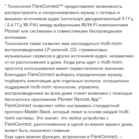
* Технология FlareConnect™ предоставляет возможность
распространять и синхронизировать музыку с сетевых и
внешних источников аудио (используя двухдиапазонный 5 ГГц
/ 2,4 ГГц Wi-Fi®) между выбранными AV/Hi-Fi компонентами
Pioneer или системами и совместимыми беспроводными
колонками.
Технология также позволит вам наслаждаться multi-room-
воспроизведением LP-записей, CD, стриминговых
музыкальных сервисов и других источников аудио, независимо
от их расположения в доме. Когда речь идет о multi-room,
простота использования имеет первостепенное значение.
Благодаря FlareConnect выбирать определенную музыку,
подбирать композиции для отдельных колонок, оснащенных
поддержкой multi-room технологии, управлять
воспроизведением во всем доме станет возможно с помощью
бесплатного приложения Pioneer Remote App**.
FlareConnect позволяет гибко настраивать стандартный
протокол Master-Slave, который лежит в основе каждой multi-
room системы. Это значит, что любое устройство с
FlareConnect, расположенное в одной из комнат вашего дома,
может быть назначено главным.
Еще одна важная функция, встроенная в FlareConnect, –