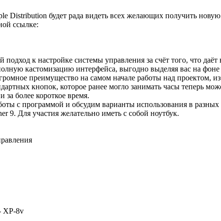
ple Distribution будет рада видеть всех желающих получить но
ной ссылке:
й подход к настройке системы управления за счёт того, что даё
 полную кастомизацию интерфейса, выгодно выделяя вас на фоне
ромное преимущество на самом начале работы над проектом, из
ндартных кнопок, которое ранее могло занимать часы теперь мо
 за более короткое время.
оты с программой и обсудим варианты использования в разных 
ner 9. Для участия желательно иметь с собой ноутбук.
правления
- XP-8v