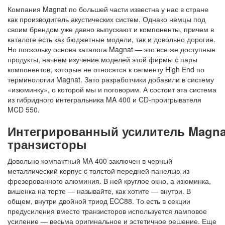
Компания Magnat по большей части известна у нас в стране
как производитель акустических систем. Однако немцы под
своим брендом уже давно выпускают и компоненты, причем в
каталоге есть как бюджетные модели, так и довольно дорогие.
Но поскольку основа каталога Magnat — это все же доступные
продукты, начнем изучение моделей этой фирмы с пары
компонентов, которые не относятся к сегменту High End по
терминологии Magnat. Зато разработчики добавили в систему
«изюминку», о которой мы и поговорим. А состоит эта система
из гибридного интегральника MA 400 и CD-проигрывателя
MCD 550.
Интегрированный усилитель Magnat
транзисторы
Довольно компактный MA 400 заключен в черный
металлический корпус c толстой передней панелью из
фрезерованного алюминия. В ней круглое окно, а изюминка,
вишенка на торте — называйте, как хотите — внутри. В
общем, внутри двойной триод ECC88. То есть в секции
предусиления вместо транзисторов используется ламповое
усиление — весьма оригинальное и эстетичное решение. Еще