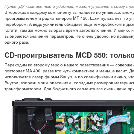
Пульт ДУ компактный и удобный, может управлять сразу тр
В коробках к каждому компоненту вы найдете по универсальному
проигрывателем и радиотюнером MT 420. Если пульта нет, то у
перебором. А ведь усилитель обладает еще темброблоком и даж
Кстати, там же можно выбрать время автоотключения. И меню, и
выбираются значения параметров. Не очень удобно, но привыкну
одного раза.
CD-проигрыватель MCD 550: только
Переходим ко второму герою нашего повествования — совершен
повторяет MA 400, разве что чуть компактнее и меньше весит. Д
используется лазер фирмы Sanyo, а по спецификации видно, чт
Внутри, вопреки моим опасениям, солидных размеров материнск
трансформатором. Для бюджетного сегмента все очень даже пр