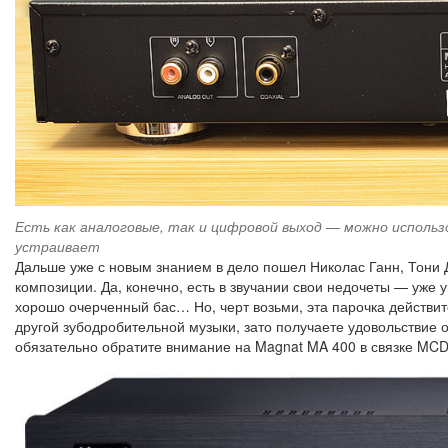
Есть как аналоговые, так и цифровой выход — можно использ
устраивает
Дальше уже с новым знанием в дело пошел Николас Ганн, Тони 
композиции. Да, конечно, есть в звучании свои недочеты — уж
хорошо очерченный бас… Но, черт возьми, эта парочка действи
другой зубодробительной музыки, зато получаете удовольствие 
обязательно обратите внимание на Magnat MA 400 в связке MCD 5