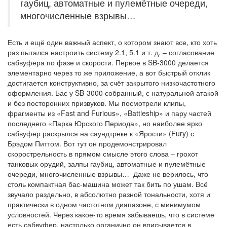
гаубиц, автоматные и пулемётные очереди,
многочисленные взрывы…
Есть и ещё один важный аспект, о котором знают все, кто хоть
раз пытался настроить систему 2.1, 5.1 и т. д. – согласование
сабвуфера по фазе и скорости. Первое в SB-3000 делается
элементарно через то же приложение, а вот быстрый отклик
достигается конструктивно, за счёт закрытого низкочастотного
оформления. Бас у SB-3000 собранный, с натуральной атакой
и без посторонних призвуков. Мы посмотрели клипы,
фрагменты из «Fast and Furious», «Battleship» и пару частей
последнего «Парка Юрского Периода», но наиболее ярко
сабвуфер раскрылся на саундтреке к «Ярости» (Fury) с
Брэдом Питтом. Вот тут он продемонстрировал
скорострельность в прямом смысле этого слова – грохот
танковых орудий, залпы гаубиц, автоматные и пулемётные
очереди, многочисленные взрывы… Даже не верилось, что
столь компактная бас-машина может так бить по ушам. Всё
звучало раздельно, в абсолютно разной тональности, хотя и
практически в одном частотном диапазоне, с минимумом
условностей. Через какое-то время забываешь, что в системе
есть сабвуфер, настолько органично он вписывается в