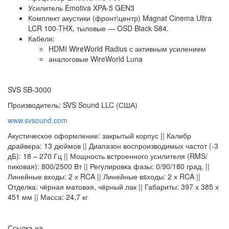
Усилитель Emotiva XPA-5 GEN3
Комплект акустики (фронт\центр) Magnat Cinema Ultra
LCR 100-THX, тыловые — OSD Black S84.
Кабели:
HDMI WireWorld Radius с активным усилением
аналоговые WireWorld Luna
SVS SB-3000
Производитель: SVS Sound LLC (США)
www.svsound.com
Акустическое оформление: закрытый корпус || Калибр
драйвера: 13 дюймов || Диапазон воспроизводимых частот (-3
дБ): 18 – 270 Гц || Мощность встроенного усилителя (RMS/
пиковая): 800/2500 Вт || Регулировка фазы: 0/90/180 град. ||
Линейные входы: 2 х RCA || Линейные вsходы: 2 х RCA ||
Отделка: чёрная матовая, чёрный лак || Габариты: 397 х 385 х
451 мм || Масса: 24,7 кг
Ссылка на