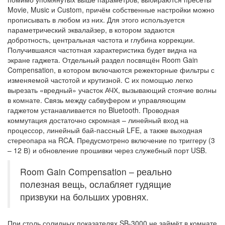
Movie, Music и Custom, причём собственные настройки можно
прописывать в любом из них. Для этого используется
параметрический эквалайзер, в котором задаются
добротность, центральная частота и глубина коррекции.
Получившаяся частотная характеристика будет видна на
экране гаджета. Отдельный раздел посвящён Room Gain
Compensation, в котором включаются режекторные фильтры с
изменяемой частотой и крутизной. С их помощью легко
вырезать «вредный» участок АЧХ, вызывающий стоячие волны
в комнате. Связь между сабвуфером и управляющим
гаджетом устанавливается по Bluetooth. Проводная
коммутация достаточно скромная – линейный вход на
процессор, линейный бай-пассный LFE, а также выходная
стереопара на RCA. Предусмотрено включение по триггеру (3
– 12 В) и обновление прошивки через служебный порт USB.
Room Gain Compensation – реально
полезная вещь, ослабляет гудящие
призвуки на больших уровнях.
При столь солидных показателях SB-3000 не займёт в комнате