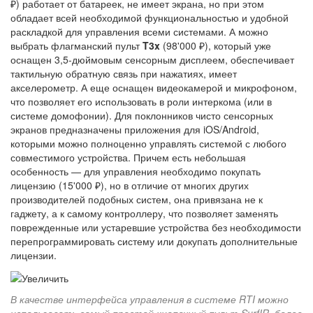
₽) работает от батареек, не имеет экрана, но при этом
обладает всей необходимой функциональностью и удобной
раскладкой для управления всеми системами. А можно
выбрать флагманский пульт
T3x
(98'000 ₽), который уже
оснащен 3,5-дюймовым сенсорным дисплеем, обеспечивает
тактильную обратную связь при нажатиях, имеет
акселерометр. А еще оснащен видеокамерой и микрофоном,
что позволяет его использовать в роли интеркома (или в
системе домофонии). Для поклонников чисто сенсорных
экранов предназначены приложения для iOS/Android,
которыми можно полноценно управлять системой с любого
совместимого устройства. Причем есть небольшая
особенность — для управления необходимо покупать
лицензию (15'000 ₽), но в отличие от многих других
производителей подобных систем, она привязана не к
гаджету, а к самому контроллеру, что позволяет заменять
поврежденные или устаревшие устройства без необходимости
перепрограммировать систему или докупать дополнительные
лицензии.
В качестве интерфейса управления в системе RTI можно
использовать самый простой кнопочный пульт SurfIR, более